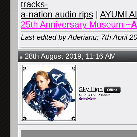
tracks-
a-nation audio rips
|
AYUMI A
25th Anniversary Museum ~
A
Last edited by Aderianu; 7th April 2
28th August 2019, 11:16 AM
Sky High
NEVER EVER Initiate