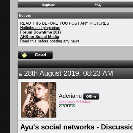
Register
FAQ
Notices
READ THIS BEFORE YOU POST ANY PICTURES
Hotlinks and plagiarism
Forum Downtime 2017
AHS on Social Media
Read this before posting any news
28th August 2019, 08:23 AM
Aderianu
Lov
e so
ng
H-Ini
tiate
Ayu's social networks - Discussi