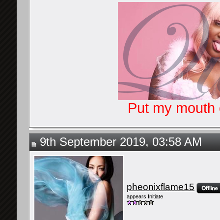
Put my mouth o
9th September 2019, 03:58 AM
pheonixflame15
appears Initiate