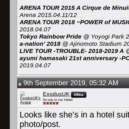
ARENA TOUR 2015 A Cirque de Minui
Arena 2015.04.11/12
ARENA TOUR 2018 ~POWER of MUSIC 
2018.04.07
Tokyo Rainbow Pride
@ Yoyogi Park 2
a-nation' 2018
@ Ajinomoto Stadium 2
LIVE TOUR -TROUBLE- 2018-2019 A
@
ayumi hamasaki 21st anniversary -P
2019.04.07
9th September 2019, 05:32 AM
ExodusUK
No way to say Initiate
Looks like she's in a hotel sui
photo/post.