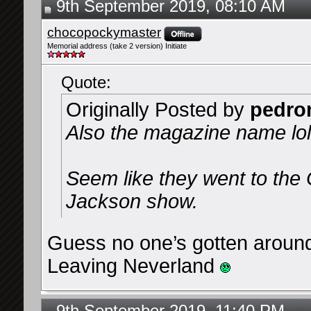
9th September 2019, 08:10 AM
chocopockymaster
Memorial address (take 2 version) Initiate
Quote:
Originally Posted by
pedro
Also the magazine name lol
Seem like they went to the C
Jackson show.
Guess no one’s gotten aroun
Leaving Neverland