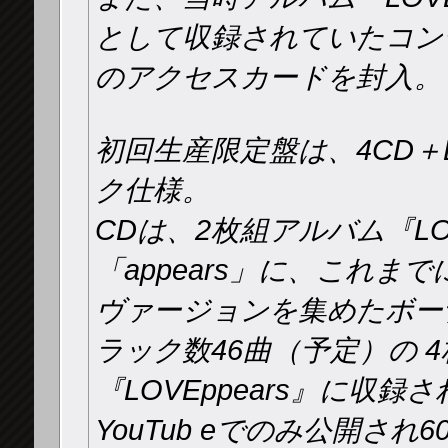
として収録されていたコン
のアクセスカードを封入。
初回生産限定盤は、4CD＋
ク仕様。
CDは、2枚組アルバム『LO
「appears」に、これまで
ヴァージョンを集めたボー
ラック数46曲（予定）の 
『LOVEppears』に収
YouTub eでのみ公開さ