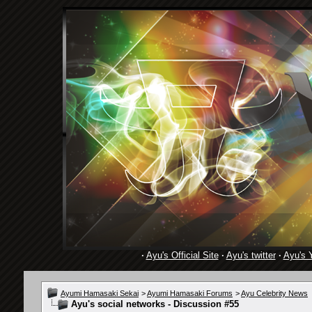
·
Ayu's Official Site
·
Ayu's twitter
·
Ayu's 
Ayumi Hamasaki Sekai
>
Ayumi Hamasaki Forums
>
Ayu Celebrity News
Ayu's social networks - Discussion #55