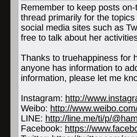
Remember to keep posts on-to
thread primarily for the topic
social media sites such as Tw
free to talk about her activiti
Thanks to truehappiness for hi
anyone has information to add
information, please let me kno
Instagram:
http://www.instag
Weibo:
http://www.weibo.co
LINE:
http://line.me/ti/p/@h
Facebook:
https://www.facebo