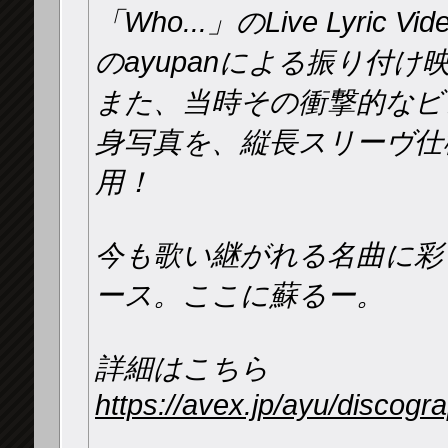
「Who...」のLive Lyri
のayupanによる振り付け
また、当時その衝撃的なビ
身写真を、縦長スリーヴ仕
用！
今も歌い継がれる名曲に彩ら
ース。ここに蘇るー。
詳細はこちら
https://avex.jp/ayu/discogr