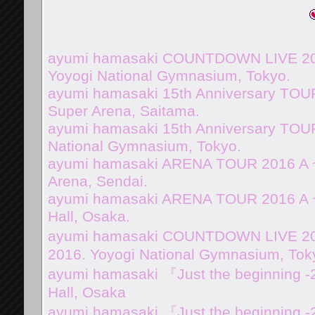
ayumi hamasaki COUNTDOWN LIVE 201
Yoyogi National Gymnasium, Tokyo.
ayumi hamasaki 15th Anniversary TOUR
Super Arena, Saitama.
ayumi hamasaki 15th Anniversary TOUR
National Gymnasium, Tokyo.
ayumi hamasaki ARENA TOUR 2016 A 
Arena, Sendai.
ayumi hamasaki ARENA TOUR 2016 A ~
Hall, Osaka.
ayumi hamasaki COUNTDOWN LIVE 2016
2016. Yoyogi National Gymnasium, Tok
ayumi hamasaki 『Just the beginning -
Hall, Osaka
ayumi hamasaki 『Just the beginning 