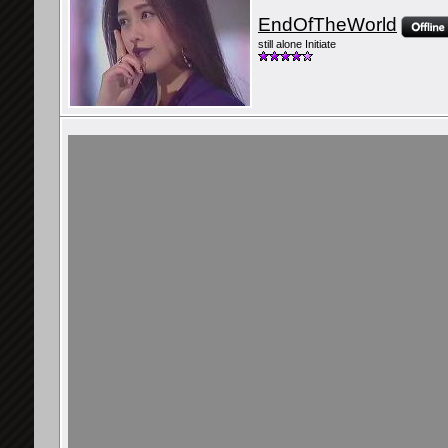
EndOfTheWorld
still alone Initiate