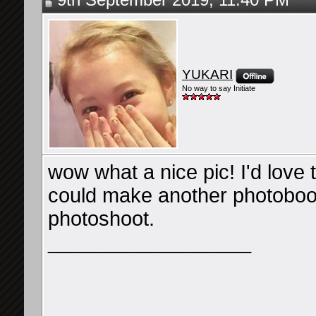
9th September 2019, 11:40 PM
YUKARI
No way to say Initiate
wow what a nice pic! I'd love t
could make another photobook
photoshoot.
__________________