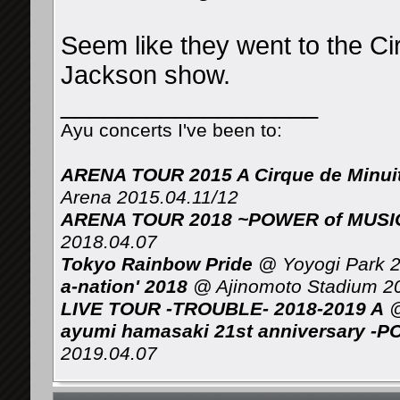
Seem like they went to the Cir
Jackson show.
__________________
Ayu concerts I've been to:
ARENA TOUR 2015 A Cirque de Minui
Arena 2015.04.11/12
ARENA TOUR 2018 ~POWER of MUSIC 
2018.04.07
Tokyo Rainbow Pride
@ Yoyogi Park 2
a-nation' 2018
@ Ajinomoto Stadium 2
LIVE TOUR -TROUBLE- 2018-2019 A
@
ayumi hamasaki 21st anniversary -P
2019.04.07